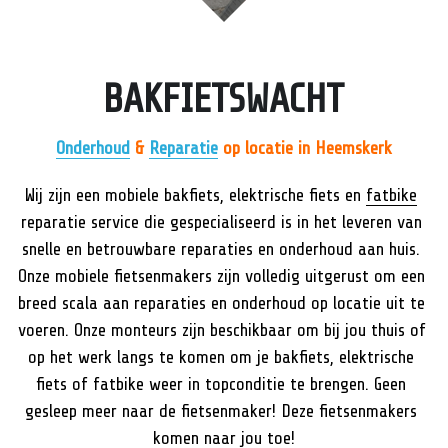
Servicegebied
Babboe
Pechhulp 24/7
Bakfiets.nl
Amsterdam
BAKFIETSWACHT
Carqon
Amstelveen
Onderhoud
 & 
Reparatie
 op locatie in Heemskerk
Dolly
Assendelft
Wij zijn een mobiele bakfiets, elektrische fiets en 
fatbike
Gazelle
Castricum
reparatie service die gespecialiseerd is in het leveren van 
snelle en betrouwbare reparaties en onderhoud aan huis. 
Lovens
Haarlem
Onze mobiele fietsenmakers zijn volledig uitgerust om een 
breed scala aan reparaties en onderhoud op locatie uit te 
Urban Arrow
Heemskerk
voeren. Onze monteurs zijn beschikbaar om bij jou thuis of 
Vogue bikes
Hoofddorp
op het werk langs te komen om je bakfiets, elektrische 
fiets of fatbike weer in topconditie te brengen. Geen 
Krommenie
gesleep meer naar de fietsenmaker! Deze fietsenmakers 
komen naar jou toe!