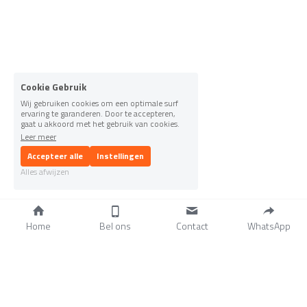
Cookie Gebruik
Wij gebruiken cookies om een optimale surf
ervaring te garanderen. Door te accepteren,
gaat u akkoord met het gebruik van cookies.
Leer meer
Accepteer alle
Instellingen
Alles afwijzen
Home
Bel ons
Contact
WhatsApp
Home
Merken
Reparatie
Servicegebied
Onderhoud
Verzekering