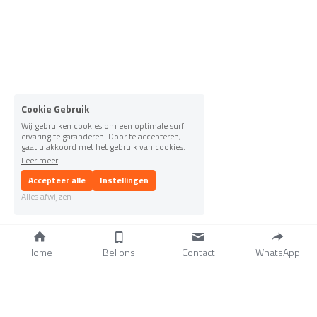
Cookie Gebruik
Wij gebruiken cookies om een optimale surf
ervaring te garanderen. Door te accepteren,
gaat u akkoord met het gebruik van cookies.
Leer meer
Accepteer alle
Instellingen
Alles afwijzen
Home
Bel ons
Contact
WhatsApp
Home
Merken
Reparatie
Servicegebied