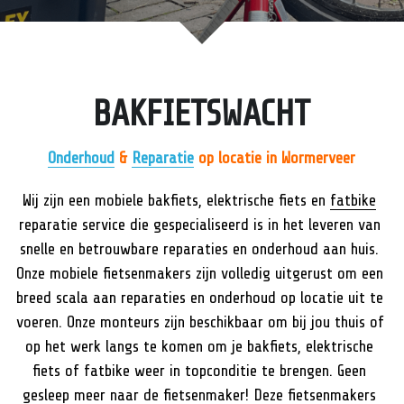
Servicegebied
Babboe
Pechhulp 24/7
Bakfiets.nl
Amsterdam
BAKFIETSWACHT
Carqon
Amstelveen
Dolly
Assendelft
Onderhoud
 & 
Reparatie
 op locatie in Wormerveer
Gazelle
Castricum
Wij zijn een mobiele bakfiets, elektrische fiets en 
fatbike
reparatie service die gespecialiseerd is in het leveren van 
Lovens
Haarlem
snelle en betrouwbare reparaties en onderhoud aan huis. 
Onze mobiele fietsenmakers zijn volledig uitgerust om een 
Urban Arrow
Heemskerk
breed scala aan reparaties en onderhoud op locatie uit te 
Vogue bikes
Hoofddorp
voeren. Onze monteurs zijn beschikbaar om bij jou thuis of 
op het werk langs te komen om je bakfiets, elektrische 
Krommenie
fiets of fatbike weer in topconditie te brengen. Geen 
gesleep meer naar de fietsenmaker! Deze fietsenmakers 